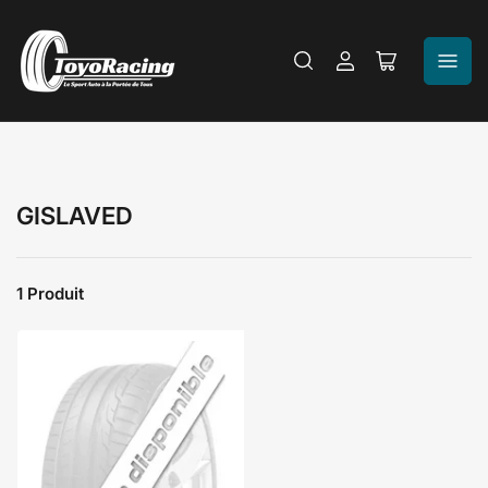
Se
Ouvrir
connecter
le
panier
GISLAVED
1 Produit