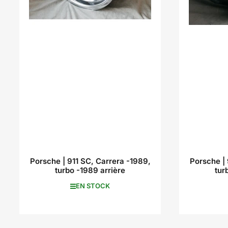
Porsche | 911 SC, Carrera -1989,
Porsche | 
turbo -1989 arrière
tur
EN STOCK
535,00 €
42
Prix
inc. VAT