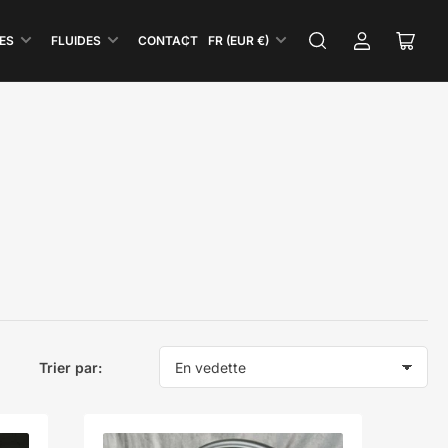
P
ES
FLUIDES
CONTACT
FR (EUR €)
Se
Ouvri
a
connecter
le
y
panie
s
/
R
é
g
i
o
n
Trier par: