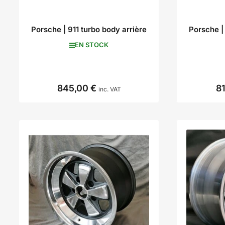
Porsche | 911 turbo body arrière
Porsche | 
EN STOCK
845,00 €
8
Prix
inc. VAT