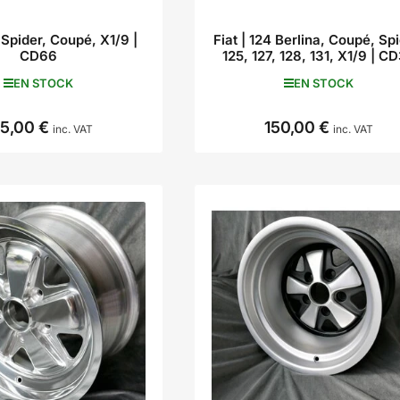
4 Spider, Coupé, X1/9 |
Fiat | 124 Berlina, Coupé, Spi
CD66
125, 127, 128, 131, X1/9 | C
EN STOCK
EN STOCK
15,00 €
150,00 €
Prix
Prix
inc. VAT
inc. VAT