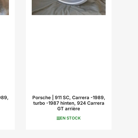
989,
Porsche | 911 SC, Carrera -1989,
turbo -1987 hinten, 924 Carrera
GT arrière
EN STOCK
515,00 €
Prix
inc. VAT