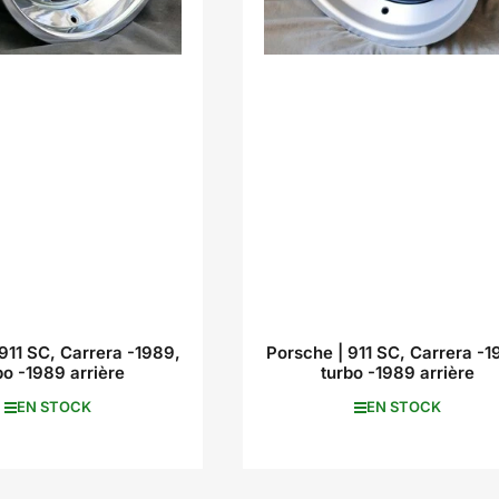
911 SC, Carrera -1989,
Porsche | 911 SC, Carrera -1
bo -1989 arrière
turbo -1989 arrière
EN STOCK
EN STOCK
5,00 €
380,00 €
Prix
Prix
inc. VAT
inc. VAT