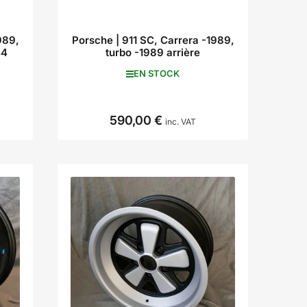
989,
Porsche | 911 SC, Carrera -1989,
44
turbo -1989 arrière
EN STOCK
590,00 €
Prix
inc. VAT