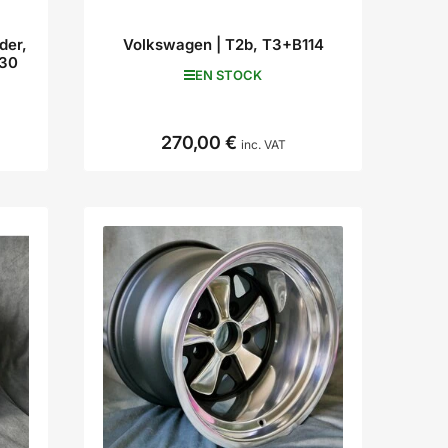
der,
Volkswagen | T2b, T3+B114
D30
EN STOCK
270,00 €
Prix
inc. VAT