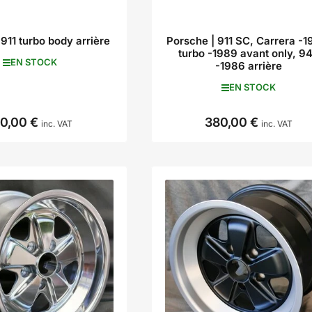
911 turbo body arrière
Porsche | 911 SC, Carrera -1
turbo -1989 avant only, 9
EN STOCK
-1986 arrière
EN STOCK
10,00 €
380,00 €
Prix
Prix
inc. VAT
inc. VAT