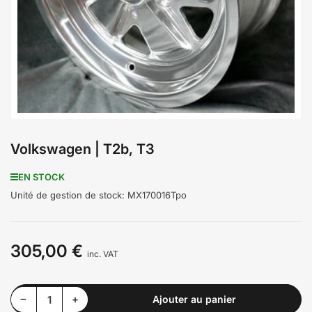
médiathèque
1
en
modal
Volkswagen | T2b, T3
EN STOCK
Unité de gestion de stock:
MX170016Tpo
305,00 €
Prix
inc. VAT
Diminuer la quantité pour Volkswagen | T2b, T3
Augmenter la quantité pour Volkswagen | T2b, T3
−
+
Ajouter au panier
Quantité