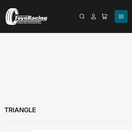
Se
Ouvrir
connecter
le
panier
TRIANGLE