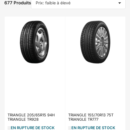
677 Produits
T
r
i
e
r
p
a
r
:
TRIANGLE 205/65R15 94H
TRIANGLE 155/70R13 75T
TRIANGLE TR928
TRIANGLE TR777
EN RUPTURE DE STOCK
EN RUPTURE DE STOCK