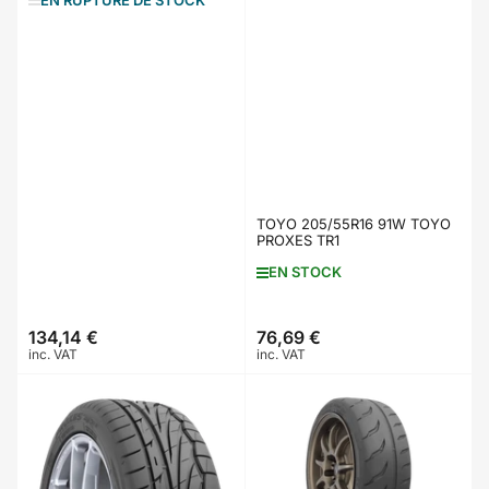
TOYO 205/55R16 91W TOYO
PROXES TR1
EN STOCK
134,14 €
76,69 €
Prix
Prix
inc. VAT
inc. VAT