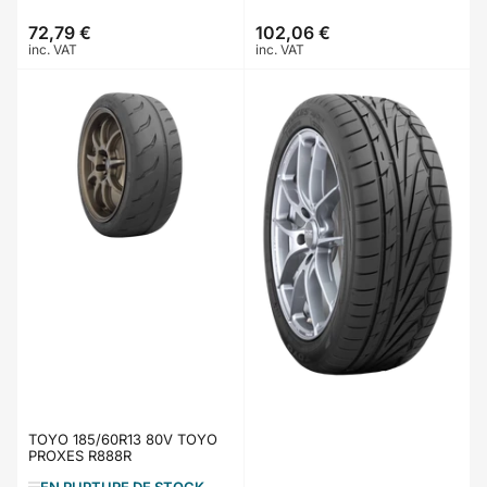
72,79 €
102,06 €
Prix
Prix
inc. VAT
inc. VAT
TOYO 185/60R13 80V TOYO
PROXES R888R
EN RUPTURE DE STOCK