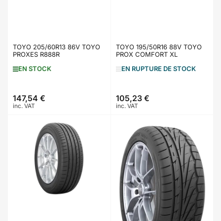
TOYO 205/60R13 86V TOYO
TOYO 195/50R16 88V TOYO
PROXES R888R
PROX COMFORT XL
EN STOCK
EN RUPTURE DE STOCK
147,54 €
105,23 €
Prix
Prix
inc. VAT
inc. VAT