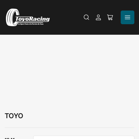
Se
Ouvrir
connecter
le
panier
TOYO