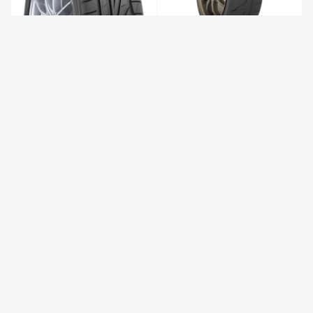
TOYO 235/50R15 94W TOYO
PROXES R888R
EN STOCK