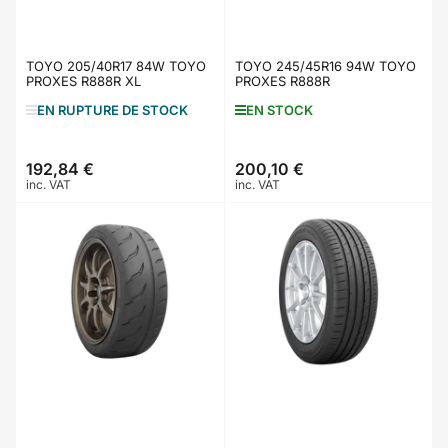
TOYO 205/40R17 84W TOYO
TOYO 245/45R16 94W TOYO
PROXES R888R XL
PROXES R888R
EN RUPTURE DE STOCK
EN STOCK
192,84 €
200,10 €
Prix
Prix
inc. VAT
inc. VAT