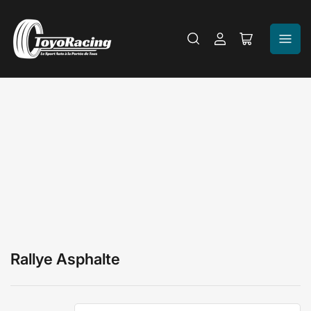
Se
Ouvrir
connecter
le
panier
Rallye Asphalte