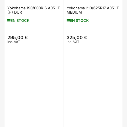
Yokohama 190/600R16 A051 T
Yokohama 210/625R17 A051 T
(H) DUR
MEDIUM
EN STOCK
EN STOCK
295,00 €
325,00 €
Prix
Prix
inc. VAT
inc. VAT