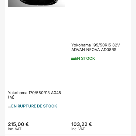
Yokohama 195/50R15 82V
ADVAN NEOVA AD08RS
EN STOCK
Yokohama 170/550R13 A048
(M)
EN RUPTURE DE STOCK
215,00 €
103,22 €
Prix
Prix
inc. VAT
inc. VAT