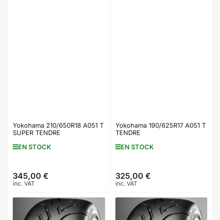
Yokohama 210/650R18 A051 T
Yokohama 190/625R17 A051 T
SUPER TENDRE
TENDRE
EN STOCK
EN STOCK
345,00 €
325,00 €
Prix
Prix
inc. VAT
inc. VAT