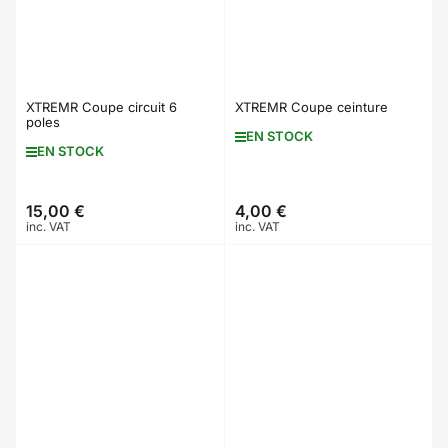
XTREMR Coupe circuit 6
XTREMR Coupe ceinture
poles
EN STOCK
EN STOCK
15,00 €
4,00 €
Prix
Prix
inc. VAT
inc. VAT