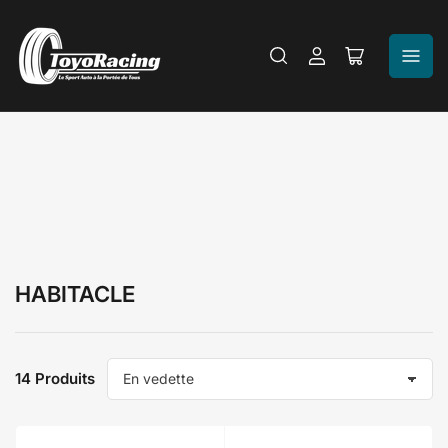
Se
Ouvrir
connecter
le
panier
HABITACLE
14 Produits
T
r
i
e