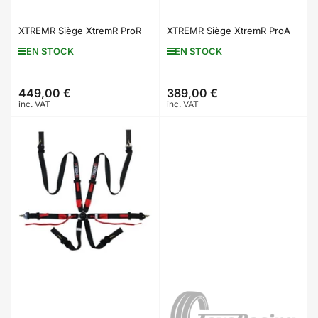
XTREMR Siège XtremR ProR
XTREMR Siège XtremR ProA
EN STOCK
EN STOCK
449,00 €
389,00 €
Prix
Prix
inc. VAT
inc. VAT