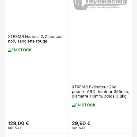
XTREMR Harnais 2/2 pouces
noir, sanglette rouge
EN STOCK
XTREMR Extincteur 2Kg
poudre ABC, hauteur 395mm,
diametre 110mm, poids 3,8kg
EN STOCK
129,00 €
29,90 €
Prix
Prix
inc. VAT
inc. VAT