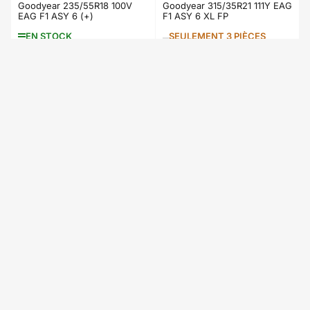
Goodyear 235/55R18 100V
Goodyear 315/35R21 111Y EAG
EAG F1 ASY 6 (+)
F1 ASY 6 XL FP
EN STOCK
SEULEMENT 3 PIÈCES
RESTANT
168,48 €
383,04 €
Prix
Prix
inc. VAT
inc. VAT