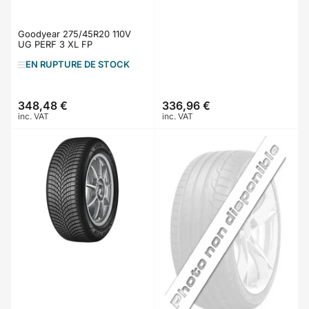
Goodyear 275/45R20 110V
UG PERF 3 XL FP
EN RUPTURE DE STOCK
348,48 €
336,96 €
Prix
Prix
inc. VAT
inc. VAT