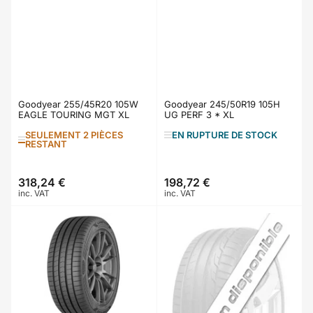
Goodyear 255/45R20 105W
Goodyear 245/50R19 105H
EAGLE TOURING MGT XL
UG PERF 3 * XL
SEULEMENT 2 PIÈCES
EN RUPTURE DE STOCK
RESTANT
318,24 €
198,72 €
Prix
Prix
inc. VAT
inc. VAT