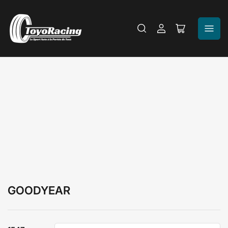
Se
Ouvrir
connecter
le
panier
GOODYEAR