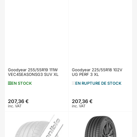
Goodyear 255/55R19 111W
Goodyear 225/55R18 102V
VEC4SEASONSG3 SUV XL
UG PERF 3 XL
EN STOCK
EN RUPTURE DE STOCK
207,36 €
207,36 €
Prix
Prix
inc. VAT
inc. VAT