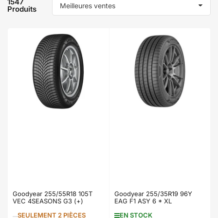
1547
Produits
T
r
i
e
r
p
a
r
:
Goodyear 255/55R18 105T
Goodyear 255/35R19 96Y
VEC 4SEASONS G3 (+)
EAG F1 ASY 6 * XL
SEULEMENT 2 PIÈCES
EN STOCK