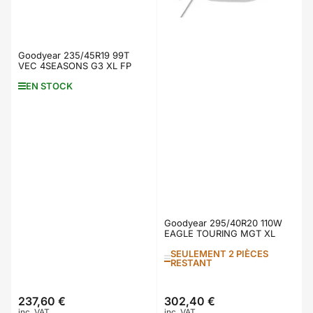
Goodyear 235/45R19 99T
VEC 4SEASONS G3 XL FP
EN STOCK
Goodyear 295/40R20 110W
EAGLE TOURING MGT XL
SEULEMENT 2 PIÈCES
RESTANT
237,60 €
302,40 €
Prix
Prix
inc. VAT
inc. VAT