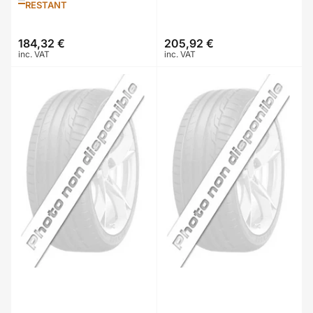
RESTANT
184,32 €
205,92 €
Prix
Prix
inc. VAT
inc. VAT