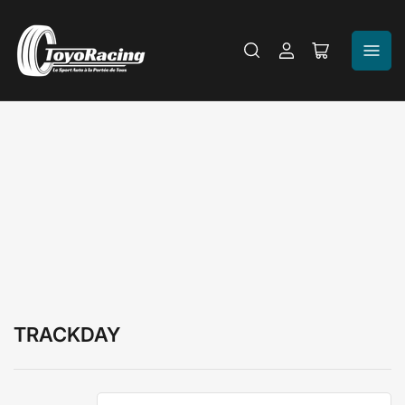
Se
Ouvrir
connecter
le
panier
TRACKDAY