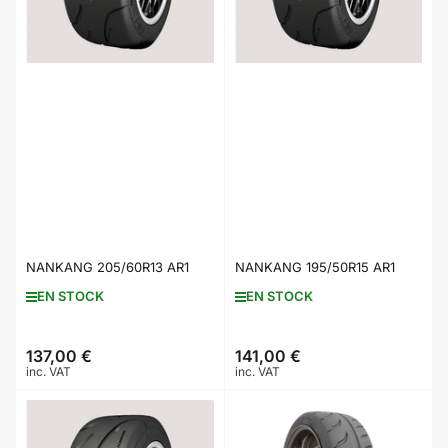
NANKANG 205/60R13 AR1
NANKANG 195/50R15 AR1
EN STOCK
EN STOCK
137,00 €
141,00 €
Prix
Prix
inc. VAT
inc. VAT