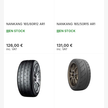
NANKANG 165/60R12 AR1
NANKANG 165/50R15 AR1
EN STOCK
EN STOCK
126,00 €
131,00 €
Prix
Prix
inc. VAT
inc. VAT