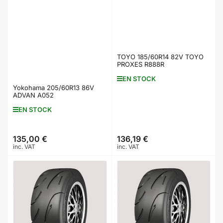
TOYO 185/60R14 82V TOYO
PROXES R888R
EN STOCK
Yokohama 205/60R13 86V
ADVAN A052
EN STOCK
135,00 €
136,19 €
Prix
Prix
inc. VAT
inc. VAT