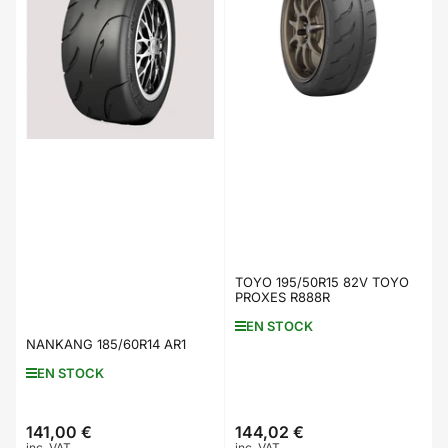
TOYO 195/50R15 82V TOYO
PROXES R888R
EN STOCK
NANKANG 185/60R14 AR1
EN STOCK
141,00 €
144,02 €
Prix
Prix
inc. VAT
inc. VAT