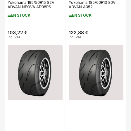
Yokohama 195/50R15 82V
Yokohama 185/60R13 80V
ADVAN NEOVA AD08RS
ADVAN A052
EN STOCK
EN STOCK
103,22 €
122,88 €
Prix
Prix
inc. VAT
inc. VAT