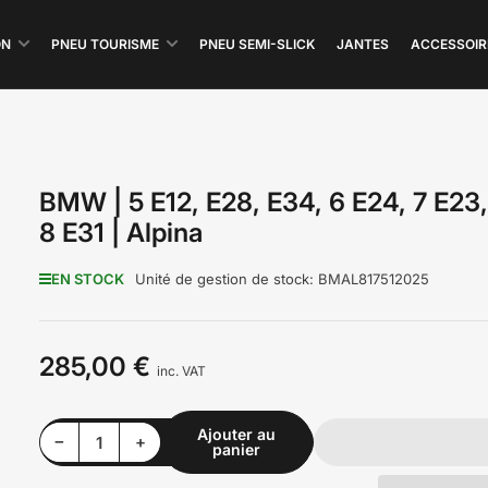
ON
PNEU TOURISME
PNEU SEMI-SLICK
JANTES
ACCESSOIR
BMW | 5 E12, E28, E34, 6 E24, 7 E23,
8 E31 | Alpina
EN STOCK
Unité de gestion de stock:
BMAL817512025
285,00 €
Prix
inc. VAT
Ajouter au
Diminuer la quantité pour BMW | 5 E12, E28, E34, 6 E24, 7 E23, E32, 8 E31 | Alpina
Augmenter la quantité pour BMW | 5 E12, E28, E34, 6 E24, 7 E23, E32, 8 E31 | Alpina
−
+
panier
Quantité