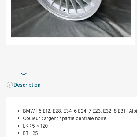
en
modal
Description
BMW | 5 E12, E28, E34, 6 E24, 7 E23, E32, 8 E31 | Alp
Couleur :
argent / partie centrale noire
LK : 5 x 120
ET : 25