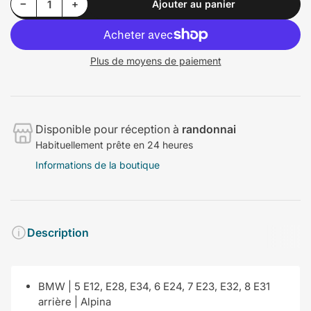
Diminuer la quantité pour BMW | 5 E12, E28, E34, 6 E24, 7 E23, E32, 8 E31 arrière | Alpina
Augmenter la quantité pour BMW | 5 E12, E28, E34, 6 E24, 7 E23, E32, 8 E31 arrière | Alpina
−
+
Ajouter au panier
Quantité
Plus de moyens de paiement
Disponible pour réception à
randonnai
Habituellement prête en 24 heures
Informations de la boutique
Description
BMW | 5 E12, E28, E34, 6 E24, 7 E23, E32, 8 E31
arrière | Alpina