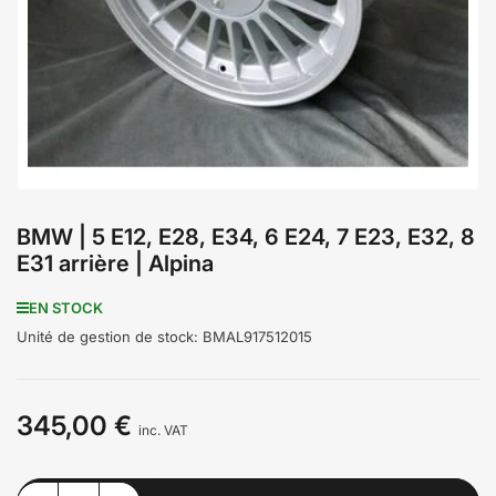
médiathèque
1
en
modal
BMW | 5 E12, E28, E34, 6 E24, 7 E23, E32, 8
E31 arrière | Alpina
EN STOCK
Unité de gestion de stock:
BMAL917512015
345,00 €
Prix
inc. VAT