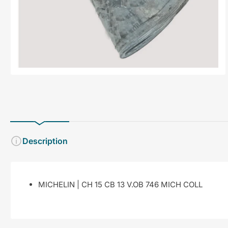
en
modal
Description
MICHELIN | CH 15 CB 13 V.OB 746 MICH COLL