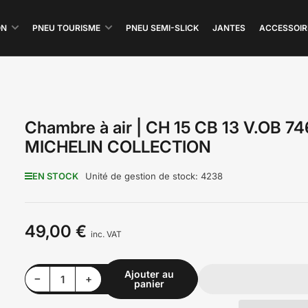
ON
PNEU TOURISME
PNEU SEMI-SLICK
JANTES
ACCESSOIR
Chambre à air | CH 15 CB 13 V.OB 74
MICHELIN COLLECTION
EN STOCK
Unité de gestion de stock:
4238
49,00 €
Prix
inc. VAT
Ajouter au
Diminuer la quantité pour Chambre à air | CH 15 CB 13 V.OB 746 MICHELIN COLLECTION
Augmenter la quantité pour Chambre à air | CH 15 CB 13 V.OB 746 MICHELIN COLLECTION
−
+
panier
Quantité