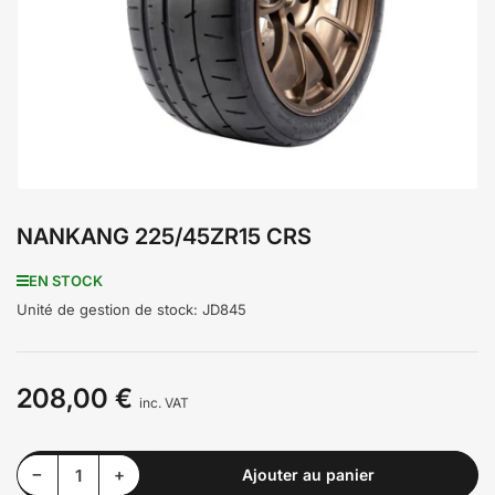
médiathèque
1
en
modal
NANKANG 225/45ZR15 CRS
EN STOCK
Unité de gestion de stock:
JD845
208,00 €
Prix
inc. VAT
Diminuer la quantité pour NANKANG 225/45ZR15 CRS
Augmenter la quantité pour NANKANG 225/45ZR15 CRS
−
+
Ajouter au panier
Quantité