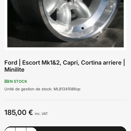
médiathèque
1
en
modal
Ford | Escort Mk1&2, Capri, Cortina arriere |
Minilite
EN STOCK
Unité de gestion de stock:
ML81341086sp
185,00 €
Prix
inc. VAT