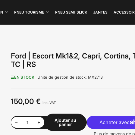
ON
PNEU TOURISME
PNEU SEMI-SLICK
JANTES
ACCESSOIR
Ford | Escort Mk1&2, Capri, Cortina,
TC | RS
EN STOCK
Unité de gestion de stock:
MX2713
150,00 €
Prix
inc. VAT
Ajouter au
Diminuer la quantité pour Ford | Escort Mk1&amp;2, Capri, Cortina, Taunus TC | RS
Augmenter la quantité pour Ford | Escort Mk1&amp;2, Capri, Cortina, Taunus TC | RS
−
+
panier
Quantité
Plus de moyens de 