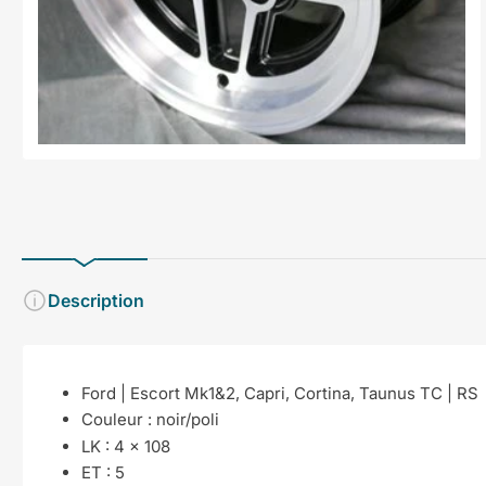
en
modal
Description
Ford | Escort Mk1&2, Capri, Cortina, Taunus TC | RS
Couleur :
noir/poli
LK :
4 x 108
ET : 5