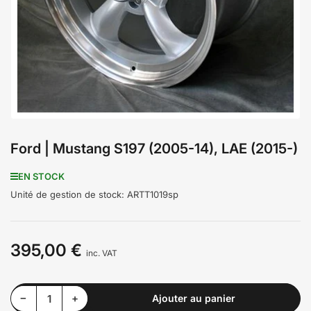
médiathèque
1
en
modal
Ford | Mustang S197 (2005-14), LAE (2015-)
EN STOCK
Unité de gestion de stock:
ARTT1019sp
395,00 €
Prix
inc. VAT
Diminuer la quantité pour Ford | Mustang S197 (2005-14), LAE (2015-)
Augmenter la quantité pour Ford | Mustang S197 (2005-14), LAE (2015-)
−
+
Ajouter au panier
Quantité