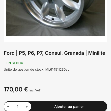
médiathèque
1
en
modal
Ford | P5, P6, P7, Consul, Granada | Minilite
EN STOCK
Unité de gestion de stock:
ML614511230sp
170,00 €
Prix
inc. VAT
Diminuer la quantité pour Ford | P5, P6, P7, Consul, Granada | Minilite
Augmenter la quantité pour Ford | P5, P6, P7, Consul, Granada | Minilite
−
+
Ajouter au panier
Quantité