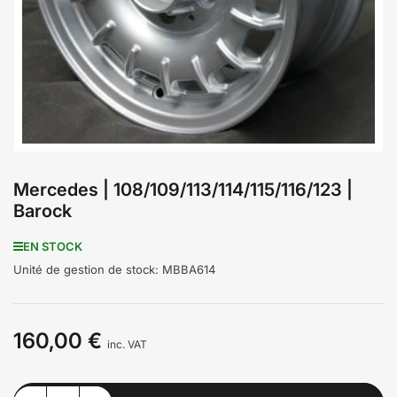
médiathèque
1
en
modal
Mercedes | 108/109/113/114/115/116/123 |
Barock
EN STOCK
Unité de gestion de stock:
MBBA614
160,00 €
Prix
inc. VAT