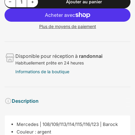
Diminuer la quantité pour Mercedes | 108/109/113/114/115/116/123 | Barock
Augmenter la quantité pour Mercedes | 108/109/113/114/115/116/123 | Barock
−
+
Ajouter au panier
Quantité
Plus de moyens de paiement
Disponible pour réception à
randonnai
Habituellement prête en 24 heures
Informations de la boutique
Description
Mercedes | 108/109/113/114/115/116/123 | Barock
Couleur :
argent