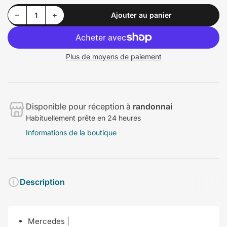
Diminuer la quantité pour Mercedes | 124/201/202/203/204/208/209/210/170/171/172/HO | Evo
Augmenter la quantité pour Mercedes | 124/201/202/203/204/208/209/210/170/171/172/HO | Evo
−
+
Ajouter au panier
Quantité
Plus de moyens de paiement
Disponible pour réception à
randonnai
Habituellement prête en 24 heures
Informations de la boutique
Description
Mercedes |