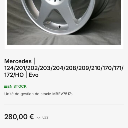
médiathèque
1
en
modal
Mercedes |
124/201/202/203/204/208/209/210/170/171/
172/HO | Evo
EN STOCK
Unité de gestion de stock:
MBEV7517s
280,00 €
Prix
inc. VAT