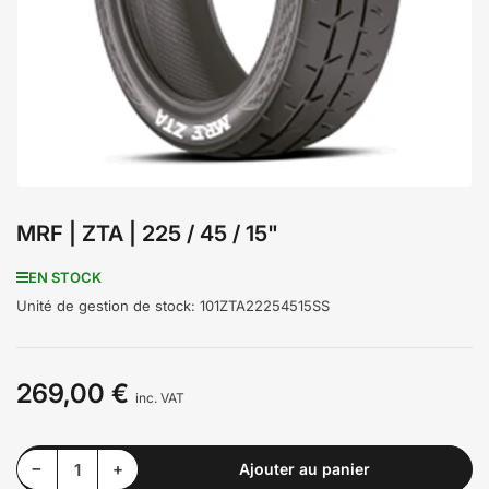
médiathèque
1
en
modal
MRF | ZTA | 225 / 45 / 15"
EN STOCK
Unité de gestion de stock:
101ZTA22254515SS
269,00 €
Prix
inc. VAT
Diminuer la quantité pour MRF | ZTA | 225 / 45 / 15&quot;
Augmenter la quantité pour MRF | ZTA | 225 / 45 / 15&quot;
−
+
Ajouter au panier
Quantité