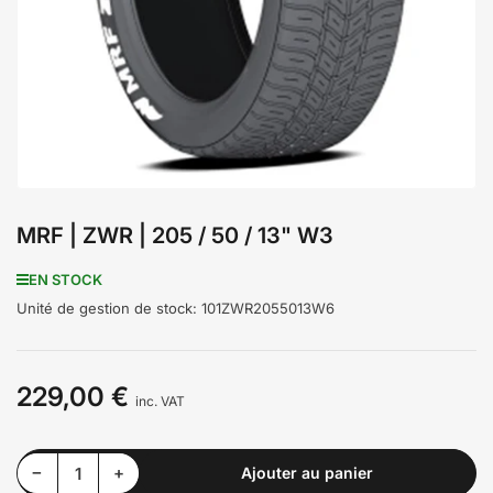
médiathèque
1
en
modal
MRF | ZWR | 205 / 50 / 13" W3
EN STOCK
Unité de gestion de stock:
101ZWR2055013W6
229,00 €
Prix
inc. VAT
Diminuer la quantité pour MRF | ZWR | 205 / 50 / 13&quot; W3
Augmenter la quantité pour MRF | ZWR | 205 / 50 / 13&quot; W3
−
+
Ajouter au panier
Quantité