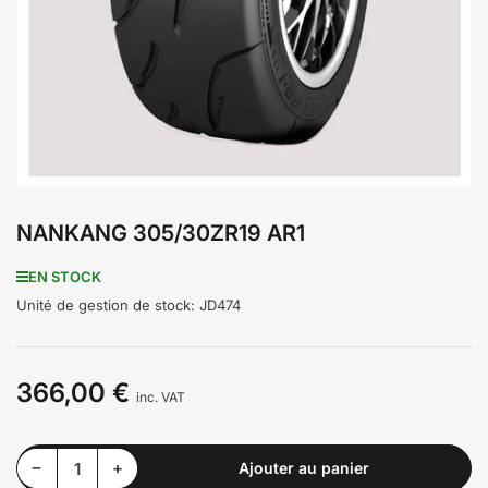
médiathèque
1
en
modal
NANKANG 305/30ZR19 AR1
EN STOCK
Unité de gestion de stock:
JD474
366,00 €
Prix
inc. VAT
Diminuer la quantité pour NANKANG 305/30ZR19 AR1
Augmenter la quantité pour NANKANG 305/30ZR19 AR1
−
+
Ajouter au panier
Quantité