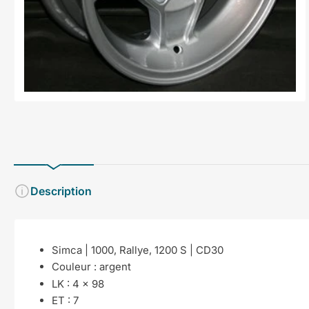
en
modal
Description
Simca | 1000, Rallye, 1200 S | CD30
Couleur :
argent
LK : 4 x 98
ET : 7