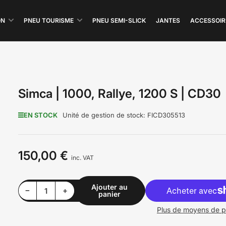
ON
PNEU TOURISME
PNEU SEMI-SLICK
JANTES
ACCESSOIR
Simca | 1000, Rallye, 1200 S | CD30
EN STOCK
Unité de gestion de stock:
FICD305513
150,00 €
Prix
inc. VAT
Ajouter au
Diminuer la quantité pour Simca | 1000, Rallye, 1200 S | CD30
Augmenter la quantité pour Simca | 1000, Rallye, 1200 S | CD30
−
+
panier
Quantité
Plus de moyens de 