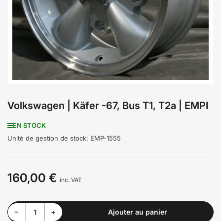
médiathèque
1
en
modal
Volkswagen | Käfer -67, Bus T1, T2a | EMPI
EN STOCK
Unité de gestion de stock:
EMP-1555
160,00 €
Prix
inc. VAT
Diminuer la quantité pour Volkswagen | Käfer -67, Bus T1, T2a | EMPI
Augmenter la quantité pour Volkswagen | Käfer -67, Bus T1, T2a | EMPI
−
+
Ajouter au panier
Quantité