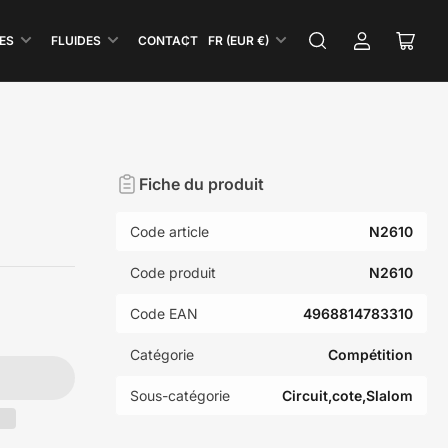
P
ES
FLUIDES
CONTACT
FR (EUR €)
Se
Ouvri
a
connecter
le
y
panie
s
/
R
Fiche du produit
é
g
Code article
N2610
i
o
Code produit
N2610
n
Code EAN
4968814783310
Catégorie
Compétition
Sous-catégorie
Circuit,cote,Slalom