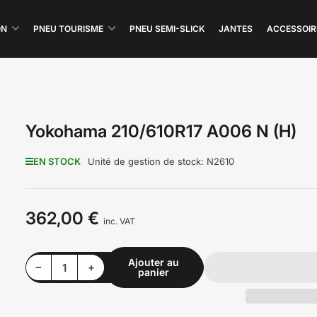
ON
PNEU TOURISME
PNEU SEMI-SLICK
JANTES
ACCESSOIR
Yokohama 210/610R17 A006 N (H)
EN STOCK
Unité de gestion de stock:
N2610
362,00 €
Prix
inc. VAT
Ajouter au
Diminuer la quantité pour Yokohama 210/610R17 A006 N (H)
Augmenter la quantité pour Yokohama 210/610R17 A006 N (H)
−
+
panier
Quantité