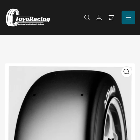
Se
Ouvrir
connecter
le
panier