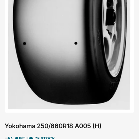
Ouvrir
la
médiathèque
1
en
modal
Yokohama 250/660R18 A005 (H)
EN RUPTURE DE STOCK