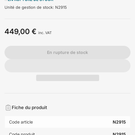
Unité de gestion de stock:
N2915
449,00 €
Prix
inc. VAT
En rupture de stock
Fiche du produit
Code article
N2915
Code produit
N2915