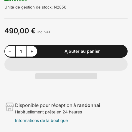
Unité de gestion de stock:
N2856
490,00 €
Prix
inc. VAT
Diminuer la quantité pour Yokohama 300/680R18 A005 C (M)
Augmenter la quantité pour Yokohama 300/680R18 A005 C (M)
−
+
Ajouter au panier
Quantité
Disponible pour réception à
randonnai
Habituellement prête en 24 heures
Informations de la boutique