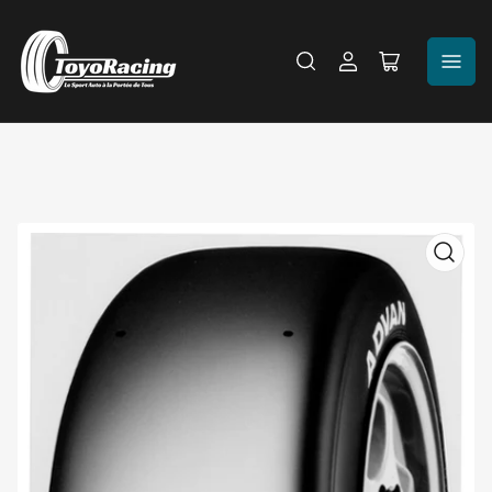
Se
Ouvrir
connecter
le
panier