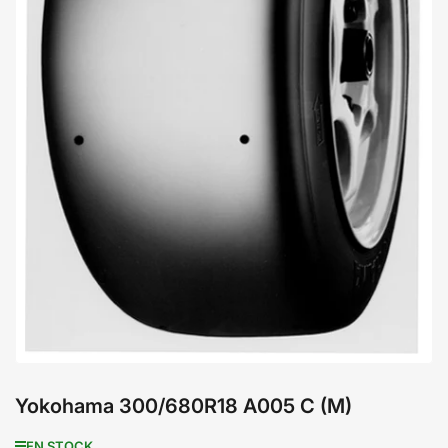
Ouvrir
la
médiathèque
1
en
modal
Yokohama 300/680R18 A005 C (M)
EN STOCK