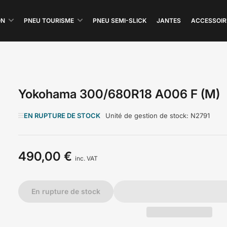
ON
PNEU TOURISME
PNEU SEMI-SLICK
JANTES
ACCESSOIR
Yokohama 300/680R18 A006 F (M)
EN RUPTURE DE STOCK
Unité de gestion de stock:
N2791
490,00 €
Prix
inc. VAT
En rupture de stock