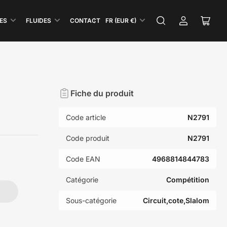
P
ES
FLUIDES
CONTACT
FR (EUR €)
Se
Ouvri
a
connecter
le
y
panie
s
/
R
Fiche du produit
é
g
Code article
N2791
i
o
Code produit
N2791
n
Code EAN
4968814844783
Catégorie
Compétition
Sous-catégorie
Circuit,cote,Slalom