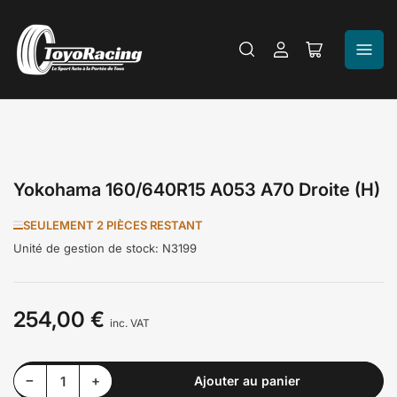
Se
Ouvrir
connecter
le
panier
Yokohama 160/640R15 A053 A70 Droite (H)
SEULEMENT 2 PIÈCES RESTANT
Unité de gestion de stock:
N3199
254,00 €
Prix
inc. VAT
Diminuer la quantité pour Yokohama 160/640R15 A053 A70 Droite (H)
Augmenter la quantité pour Yokohama 160/640R15 A053 A70 Droite (H)
−
+
Ajouter au panier
Quantité