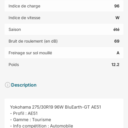
Indice de charge
96
Indice de vitesse
W
Saison
été
Bruit de roulement (en dB)
69
Freinage sur sol mouillé
A
Poids
12.2
Description
Yokohama 275/30R19 96W BluEarth-GT AE51
- Profil : AE51
- Gamme : Tourisme
- Info compétition : Automobile