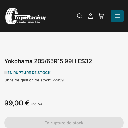
Se
Ouvrir
connecter
le
panier
Yokohama 205/65R15 99H ES32
EN RUPTURE DE STOCK
Unité de gestion de stock:
R2459
99,00 €
Prix
inc. VAT
En rupture de stock