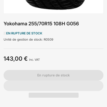
Yokohama 255/70R15 108H G056
EN RUPTURE DE STOCK
Unité de gestion de stock:
R0509
143,00 €
Prix
inc. VAT
En rupture de stock