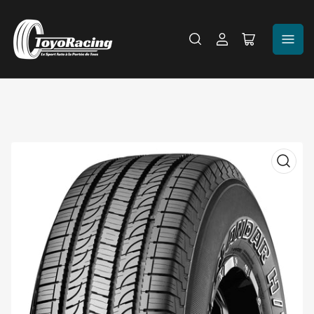
Se
Ouvrir
connecter
le
panier