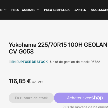
ON
PNEU TOURISME
PNEU SEMI-SLICK
JANTES
ACCESSOIR
Yokohama 225/70R15 100H GEOLA
CV G058
EN RUPTURE DE STOCK
Unité de gestion de stock:
R5722
116,85 €
Prix
inc. VAT
En rupture de stock
Plus de moyens de paiemen