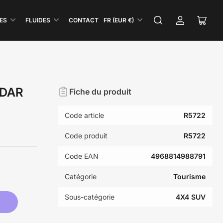
P
ES
FLUIDES
CONTACT
FR (EUR €)
Se
Ouvri
a
connecter
le
y
panie
s
/
R
NDAR
Fiche du produit
é
g
Code article
R5722
i
o
Code produit
R5722
n
Code EAN
4968814988791
Catégorie
Tourisme
Sous-catégorie
4X4 SUV
t