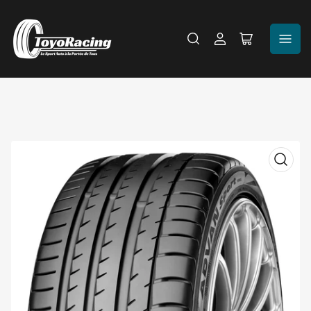
Se
Ouvrir
connecter
le
panier