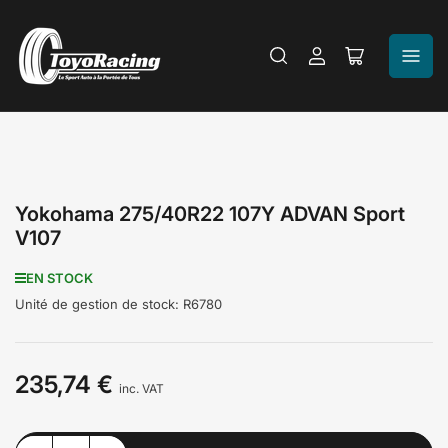
Se
Ouvrir
connecter
le
panier
Yokohama 275/40R22 107Y ADVAN Sport
V107
EN STOCK
Unité de gestion de stock:
R6780
235,74 €
Prix
inc. VAT