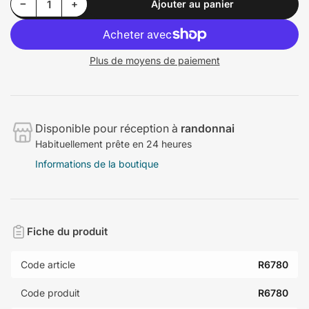
Diminuer la quantité pour Yokohama 275/40R22 107Y ADVAN Sport V107
Augmenter la quantité pour Yokohama 275/40R22 107Y ADVAN Sport V107
−
+
Ajouter au panier
Quantité
Plus de moyens de paiement
Disponible pour réception à
randonnai
Habituellement prête en 24 heures
Informations de la boutique
Fiche du produit
Code article
R6780
Code produit
R6780