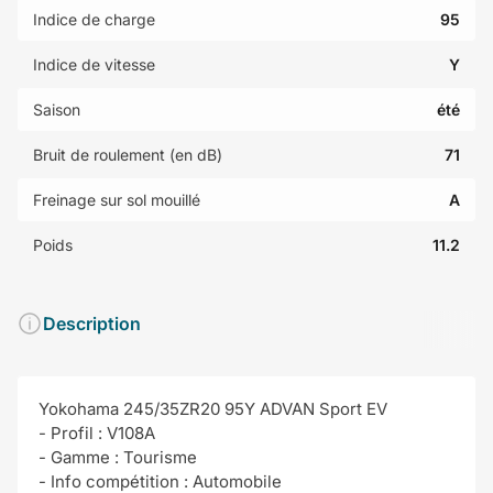
Indice de charge
95
Indice de vitesse
Y
Saison
été
Bruit de roulement (en dB)
71
Freinage sur sol mouillé
A
Poids
11.2
Description
Yokohama 245/35ZR20 95Y ADVAN Sport EV
- Profil : V108A
- Gamme : Tourisme
- Info compétition : Automobile