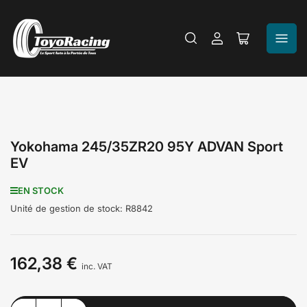
Se
Ouvrir
connecter
le
panier
Yokohama 245/35ZR20 95Y ADVAN Sport
EV
EN STOCK
Unité de gestion de stock:
R8842
162,38 €
Prix
inc. VAT