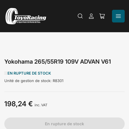
Se
Ouvrir
connecter
le
panier
Yokohama 265/55R19 109V ADVAN V61
EN RUPTURE DE STOCK
Unité de gestion de stock:
R8301
198,24 €
Prix
inc. VAT
En rupture de stock