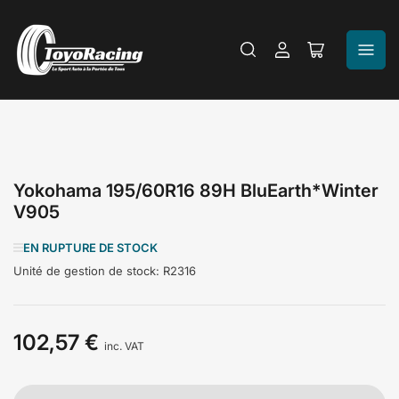
Se
Ouvrir
connecter
le
panier
Yokohama 195/60R16 89H BluEarth*Winter
V905
EN RUPTURE DE STOCK
Unité de gestion de stock:
R2316
102,57 €
Prix
inc. VAT