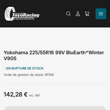
Se
Ouvrir
connecter
le
panier
Yokohama 225/55R16 99V BluEarth*Winter
V905
EN RUPTURE DE STOCK
Unité de gestion de stock:
R1706
142,28 €
Prix
inc. VAT