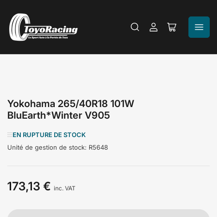
Se
Ouvrir
connecter
le
panier
Yokohama 265/40R18 101W
BluEarth*Winter V905
EN RUPTURE DE STOCK
Unité de gestion de stock:
R5648
173,13 €
Prix
inc. VAT