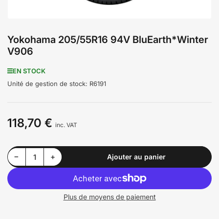
Yokohama 205/55R16 94V BluEarth*Winter
V906
EN STOCK
Unité de gestion de stock:
R6191
118,70 €
Prix
inc. VAT
Diminuer la quantité pour Yokohama 205/55R16 94V BluEarth*Winter V906
Augmenter la quantité pour Yokohama 205/55R16 94V BluEarth*Winter V906
−
+
Ajouter au panier
Quantité
Plus de moyens de paiement