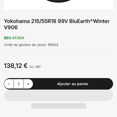
Yokohama 215/55R18 99V BluEarth*Winter
V906
EN STOCK
Unité de gestion de stock:
R9003
138,12 €
Prix
inc. VAT
Diminuer la quantité pour Yokohama 215/55R18 99V BluEarth*Winter V906
Augmenter la quantité pour Yokohama 215/55R18 99V BluEarth*Winter V906
−
+
Ajouter au panier
Quantité