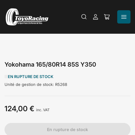
Se
Ouvrir
connecter
le
panier
Yokohama 165/80R14 85S Y350
EN RUPTURE DE STOCK
Unité de gestion de stock:
R5268
124,00 €
Prix
inc. VAT
En rupture de stock