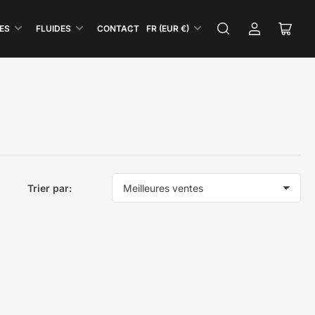
P
ES
FLUIDES
CONTACT
FR (EUR €)
Se
Ouvri
a
connecter
le
y
panie
s
/
R
é
g
i
o
Trier par:
n