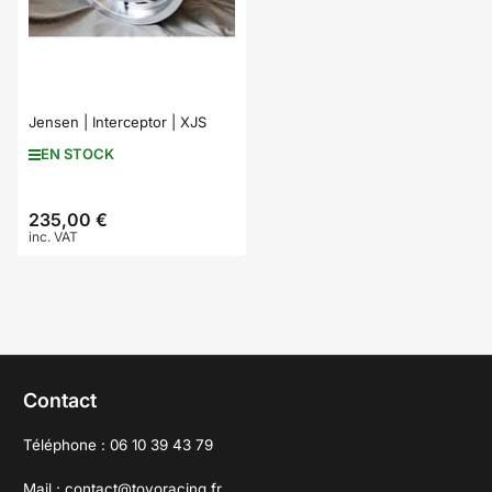
Jensen | Interceptor | XJS
EN STOCK
235,00 €
Prix
inc. VAT
Contact
Téléphone : 06 10 39 43 79
Mail : contact@toyoracing.fr