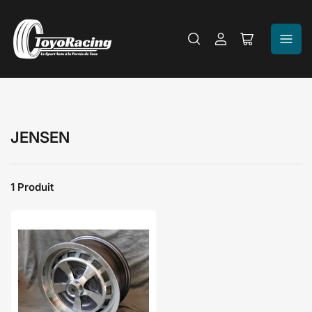
Se
Ouvrir
connecter
le
panier
JENSEN
1 Produit