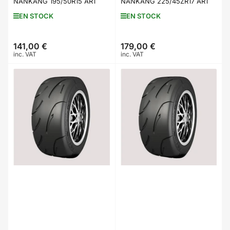
NANKANG 195/50R15 AR1
NANKANG 225/45ZR17 AR1
EN STOCK
EN STOCK
141,00 €
179,00 €
Prix
Prix
inc. VAT
inc. VAT