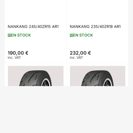
NANKANG 245/40ZR15 AR1
NANKANG 235/40ZR18 AR1
EN STOCK
EN STOCK
190,00 €
232,00 €
Prix
Prix
inc. VAT
inc. VAT