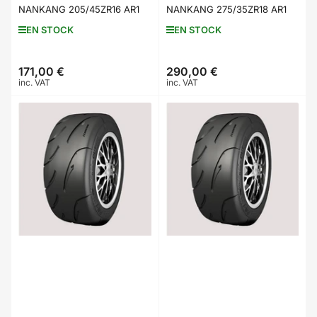
NANKANG 205/45ZR16 AR1
NANKANG 275/35ZR18 AR1
EN STOCK
EN STOCK
171,00 €
290,00 €
Prix
Prix
inc. VAT
inc. VAT