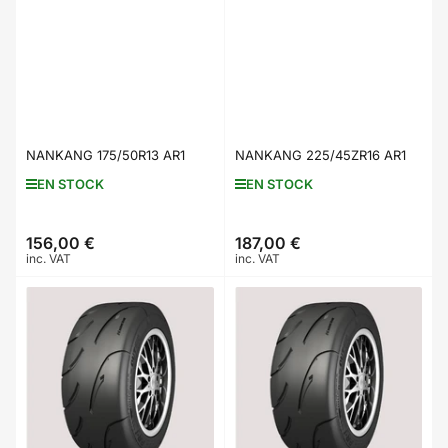
NANKANG 175/50R13 AR1
NANKANG 225/45ZR16 AR1
EN STOCK
EN STOCK
156,00 €
187,00 €
Prix
Prix
inc. VAT
inc. VAT