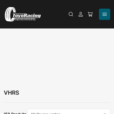
Se
Ouvrir
connecter
le
panier
VHRS