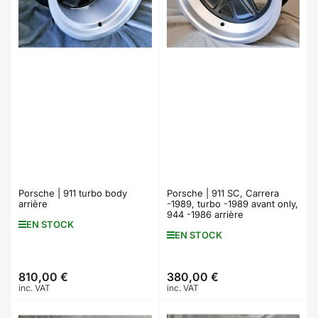
Porsche | 911 turbo body
Porsche | 911 SC, Carrera
arrière
-1989, turbo -1989 avant only,
944 -1986 arrière
EN STOCK
EN STOCK
810,00 €
380,00 €
Prix
Prix
inc. VAT
inc. VAT