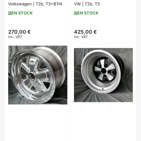
Volkswagen | T2b, T3+B114
VW | T2b, T3
EN STOCK
EN STOCK
270,00 €
425,00 €
Prix
Prix
inc. VAT
inc. VAT