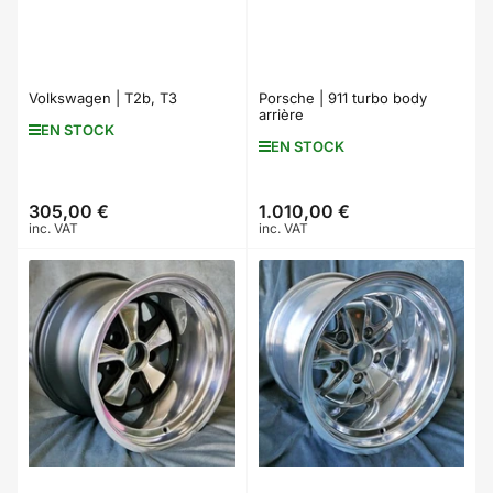
Volkswagen | T2b, T3
Porsche | 911 turbo body
arrière
EN STOCK
EN STOCK
305,00 €
1.010,00 €
Prix
Prix
inc. VAT
inc. VAT