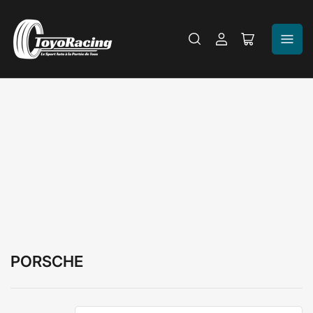
Se
Ouvrir
connecter
le
panier
PORSCHE